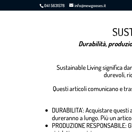
041 5631578
info@newgooses.it
SUST
ABBIGLIAMENTO
Durabilità, produzio
Sustainable Living significa dar
durevoli, ri
Questi articoli comunicano e tr
DURABILITA’: Acquistare questi art
dureranno a lungo. Più un artico
PRODUZIONE RESPONSABILE: Gli ar